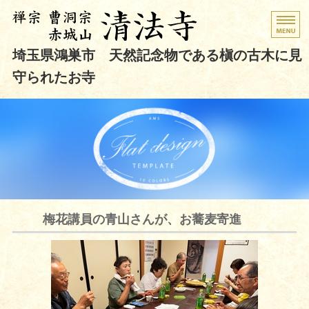
曹洞宗 赤城山
清法寺
｜埼玉県鴻巣市
埼玉県鴻巣市 天然記念物である槇の古木に見
守られたお寺
ホーム
境内のご案内
定期・臨時行事
祈祷・供養・朱印
梅花講員の青山さんが、お蕎麦寄進
お問い合わせ