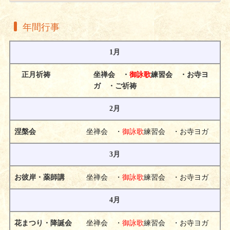
年間行事
1月
正月祈祷 坐禅会 ・
御詠歌
練習会 ・お寺ヨ
ガ ・ご祈祷
2月
坐禅会 ・
御詠歌
練習会 ・お寺ヨガ
涅槃会
3月
坐禅会 ・
御詠歌
練習会 ・お寺ヨガ
お彼岸・薬師講
4月
坐禅会 ・
御詠歌
練習会 ・お寺ヨガ
花まつり・降誕会