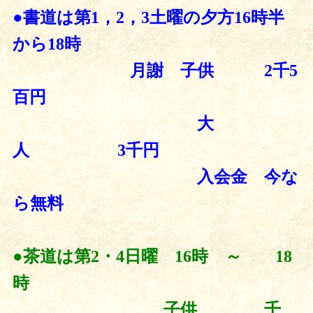
●書道は第1，2，3土曜の夕方16時半
から18時
月謝 子供 2千5
百円
大
人 3千円
入会金 今な
ら無料
●茶道は第2・4日曜 16時 ～ 18
時
子供 千