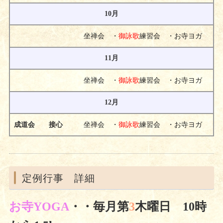
10月
坐禅会 ・
御詠歌
練習会 ・お寺ヨガ
11月
坐禅会 ・
御詠歌
練習会 ・お寺ヨガ
12月
坐禅会 ・
御詠歌
練習会 ・お寺ヨガ
成道会 接心
定例行事 詳細
お寺YOGA
・
・毎月第
3
木曜日 10時