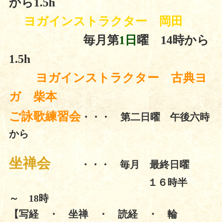
から1.5h
ヨガインストラクター 岡田
毎月第
1日
曜 14時から
1.5h
ヨガインストラクター 古典ヨ
ガ 柴本
ご詠歌練習会
・・・ 第二日曜 午後六時
から
坐禅会
・・・ 毎月 最終日曜
１６時半
～ 18時
【写経 ・ 坐禅 ・ 読経 ・ 輪