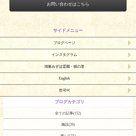
お問い合わせはこちら
サイドメニュー
ブログページ
インスタグラム
鴻巣みずほ霊園・槙の里
English
한국어
ブログカテゴリ
全ての記事(152)
施設(29)
催し(121)