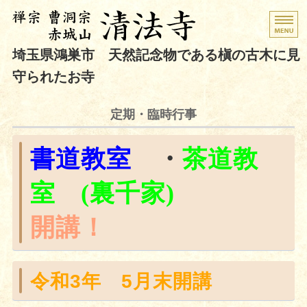
曹洞宗 赤城山
清法寺
｜埼玉県鴻巣市
埼玉県鴻巣市 天然記念物である槇の古木に見
守られたお寺
ホーム
定期・臨時行事
境内のご案内
書道教室
・
茶道教
定期・臨時行事
室 (裏千家)
祈祷・供養・朱印
開講！
お問い合わせ
令和3年 5月末開講