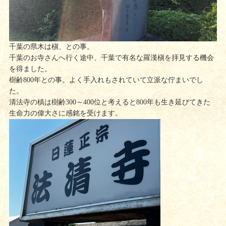
千葉の県木は槇、との事。
千葉のお寺さんへ行く途中、千葉で有名な羅漢槇を拝見する機会
を得ました。
樹齢800年との事。よく手入れもされていて立派な佇まいでし
た。
清法寺の槙は樹齢300～400位と考えると800年も生き延びてきた
生命力の偉大さに感銘を受けます。