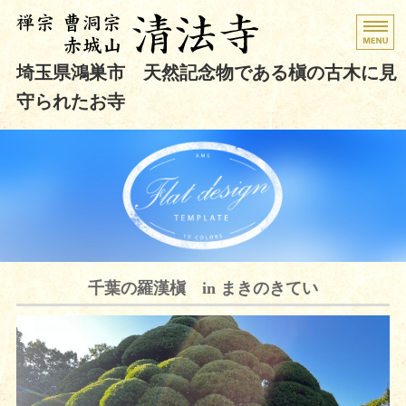
曹洞宗 赤城山
清法寺
｜埼玉県鴻巣市
埼玉県鴻巣市 天然記念物である槇の古木に見
守られたお寺
ホーム
境内のご案内
定期・臨時行事
祈祷・供養・朱印
千葉の羅漢槇 in まきのきてい
お問い合わせ