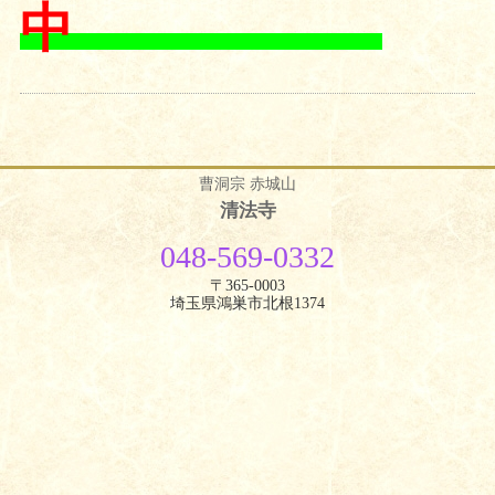
中
曹洞宗 赤城山
清法寺
048-569-0332
〒365-0003
埼玉県鴻巣市北根1374