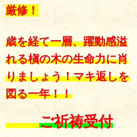
厳修！
歳を経て一層、躍動感溢
れる槇の木の生命力に肖
りましょう！マキ返しを
図る一年！！
ご祈祷受付