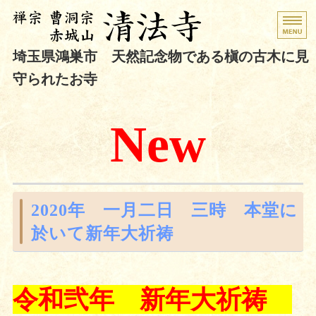
曹洞宗 赤城山
清法寺
｜埼玉県鴻巣市
埼玉県鴻巣市 天然記念物である槇の古木に見
守られたお寺
ホーム
New
境内のご案内
定期・臨時行事
祈祷・供養・朱印
2020年 一月二日 三時 本堂に
於いて新年
大祈祷
お問い合わせ
令和弐年 新年大祈祷