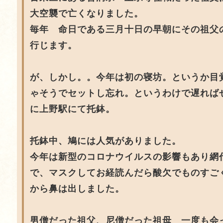
大空襲で亡くなりました。
毎年 命日である三月十日の早朝にその祖父
行じます。
が、しかし。。今年は初の寝坊。というか目
ゃそうでセットし忘れ。というわけで遅れば
に上野駅にて托鉢。
托鉢中、鳩には人気がありました。
今年は新型のコロナウイルスの影響もあり網
で、マスクしてお経読んだら酸欠でものすご
から鼻は出しました。
男僧だった祖父、尼僧だった祖母 一度も会