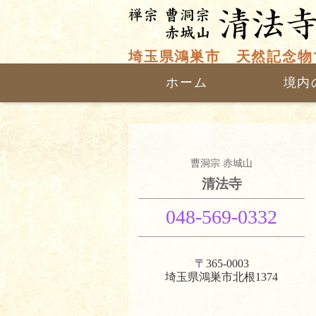
曹洞宗 赤城山
清法寺
｜埼玉県鴻
埼玉県鴻巣市 天然記念物
ホーム
境内
曹洞宗 赤城山
清法寺
048-569-0332
〒365-0003
埼玉県鴻巣市北根1374