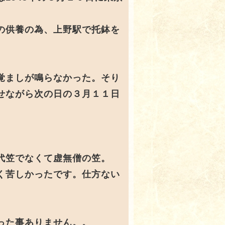
の供養の為、上野駅で托鉢を
覚ましが鳴らなかった。そり
せながら次の日の３月１１日
代笠でなくて虚無僧の笠。
く苦しかったです。仕方ない
った事ありません。。