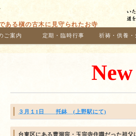
巣市
である槇の古木に見守られたお寺
のご案内
定期・臨時行事
祈祷・供養・
New
３月１1日 托鉢 (上野駅にて)
台東区にある曹洞宗・玉宗寺住職だった祖父は