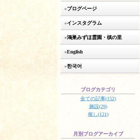
ブログページ
インスタグラム
鴻巣みずほ霊園・槙の里
English
한국어
ブログカテゴリ
全ての記事(152)
施設(29)
催し(121)
月別ブログアーカイブ